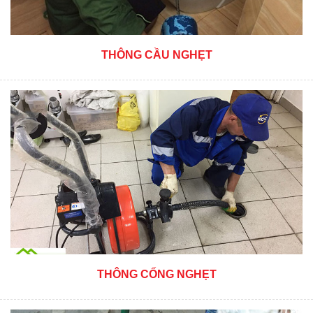
THÔNG CẦU NGHẸT
THÔNG CỐNG NGHẸT