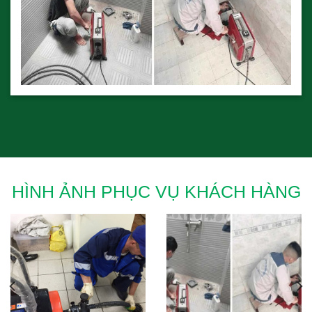
HÌNH ẢNH PHỤC VỤ KHÁCH HÀNG